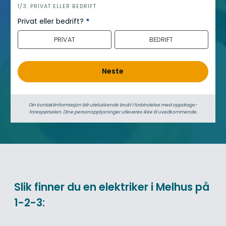
h
1/3: PRIVAT ELLER BEDRIFT
e
Privat eller bedrift?
*
r
PRIVAT
BEDRIFT
o
Neste
Din kontaktinformasjon blir utelukkende brukt i forbindelse med oppdrags­
forespørselen. Dine person­­opplysninger utleveres ikke til uvedkommende.
Slik finner du en elektriker i Melhus på
1-2-3: