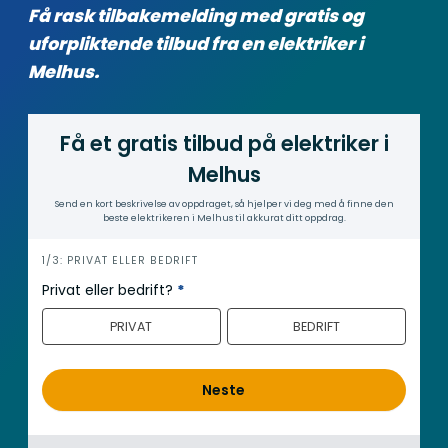
Få rask tilbakemelding med gratis og
uforpliktende tilbud fra en elektriker i
Melhus.
Få et gratis tilbud på elektriker i
Melhus
Send en kort beskrivelse av oppdraget, så hjelper vi deg med å finne den
beste elektrikeren i Melhus til akkurat ditt oppdrag.
i
1/3: PRIVAT ELLER BEDRIFT
n
Privat eller bedrift?
*
n
PRIVAT
BEDRIFT
h
o
l
Neste
d