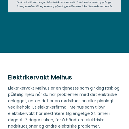
Din kontaktinformasjon blir utelukkende brukt i forbindelse med oppdrags­
forespørselen. Dine person­­opplysninger utleveres ikke til uvedkommende.
Elektrikervakt Melhus
Elektrikervakt Melhus er en tjeneste som gir deg rask og
pålitelig hjelp når du har problemer med det elektriske
anlegget, enten det er en nødsituasjon eller planlagt
vedlikehold. Et elektrikerfirma i Melhus som tilbyr
elektrikervakt har elektrikere tilgjengelige 24 timer i
døgnet, 7 dager i uken, for å håndtere elektriske
nødsituasjoner og andre elektriske problemer.