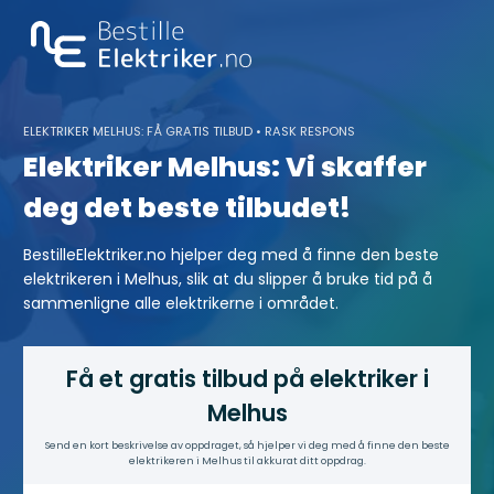
Skip
to
content
ELEKTRIKER MELHUS: FÅ GRATIS TILBUD • RASK RESPONS
Elektriker Melhus: Vi skaffer
deg det beste tilbudet!
BestilleElektriker.no hjelper deg med å finne den beste
elektrikeren i Melhus, slik at du slipper å bruke tid på å
sammenligne alle elektrikerne i området.
Få et gratis tilbud på elektriker i
Melhus
Send en kort beskrivelse av oppdraget, så hjelper vi deg med å finne den beste
elektrikeren i Melhus til akkurat ditt oppdrag.