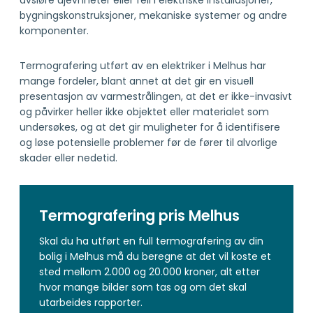
bygningskonstruksjoner, mekaniske systemer og andre
komponenter.
Termografering utført av en elektriker i Melhus har
mange fordeler, blant annet at det gir en visuell
presentasjon av varmestrålingen, at det er ikke-invasivt
og påvirker heller ikke objektet eller materialet som
undersøkes, og at det gir muligheter for å identifisere
og løse potensielle problemer før de fører til alvorlige
skader eller nedetid.
Termografering pris Melhus
Skal du ha utført en full termografering av din
bolig i Melhus må du beregne at det vil koste et
sted mellom 2.000 og 20.000 kroner, alt etter
hvor mange bilder som tas og om det skal
utarbeides rapporter.