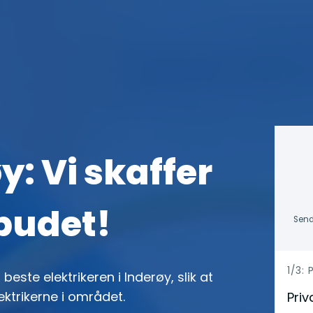
y: Vi skaffer
lbudet!
Send
h
1/3:
beste elektrikeren i Inderøy, slik at
e
ektrikerne i området.
Priv
r