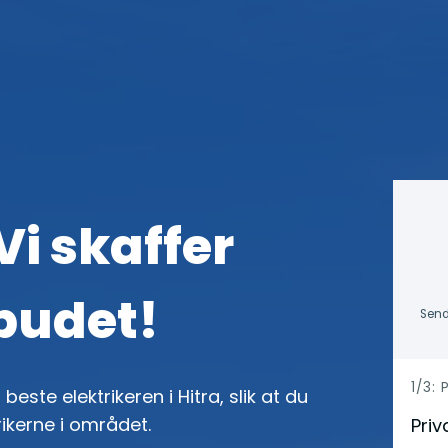
 Vi skaffer
lbudet!
Send
h
1/3:
beste elektrikeren i Hitra, slik at du
e
rikerne i området.
Priv
r