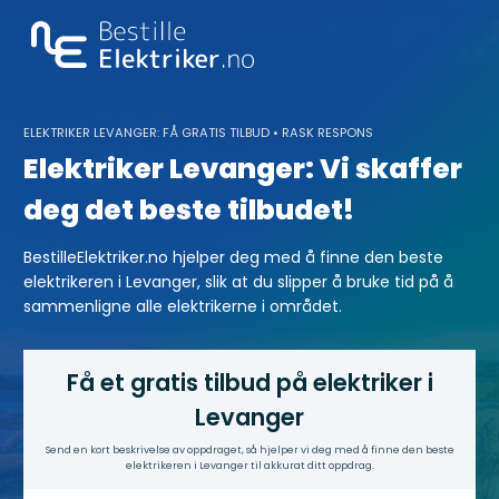
Skip
to
content
ELEKTRIKER LEVANGER: FÅ GRATIS TILBUD • RASK RESPONS
Elektriker Levanger: Vi skaffer
deg det beste tilbudet!
BestilleElektriker.no hjelper deg med å finne den beste
elektrikeren i Levanger, slik at du slipper å bruke tid på å
sammenligne alle elektrikerne i området.
Få et gratis tilbud på elektriker i
Levanger
Send en kort beskrivelse av oppdraget, så hjelper vi deg med å finne den beste
elektrikeren i Levanger til akkurat ditt oppdrag.