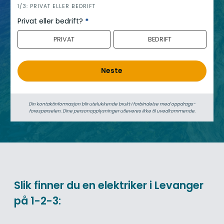
h
1/3: PRIVAT ELLER BEDRIFT
e
Privat eller bedrift?
*
r
PRIVAT
BEDRIFT
o
Neste
Din kontaktinformasjon blir utelukkende brukt i forbindelse med oppdrags­
forespørselen. Dine person­­opplysninger utleveres ikke til uvedkommende.
Slik finner du en elektriker i Levanger
på 1-2-3: