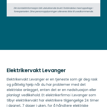
Din kontaktinformasjon blir utelukkende brukt i forbindelse med oppdrags­
forespørselen. Dine person­­opplysninger utleveres ikke til uvedkommende.
Elektrikervakt Levanger
Elektrikervakt Levanger er en tjeneste som gir deg rask
og pålitelig hjelp når du har problemer med det
elektriske anlegget, enten det er en nødsituasjon eller
planlagt vedlikehold. Et elektrikerfirma i Levanger som
tilbyr elektrikervakt har elektrikere tilgjengelige 24 timer
i døgnet, 7 dager i uken, for å håndtere elektriske