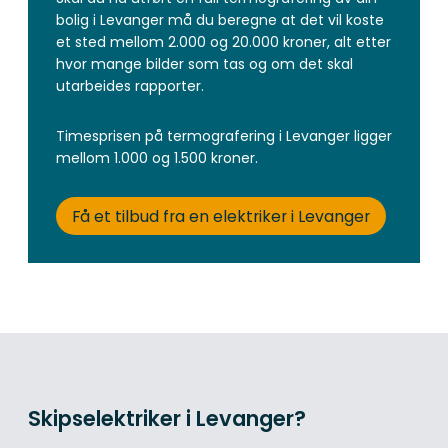
bolig i Levanger må du beregne at det vil koste
et sted mellom 2.000 og 20.000 kroner, alt etter
hvor mange bilder som tas og om det skal
utarbeides rapporter.
Timesprisen på termografering i Levanger ligger
mellom 1.000 og 1.500 kroner.
Få et tilbud fra en elektriker i Levanger
Skipselektriker i Levanger?