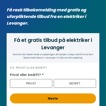
Få rask tilbakemelding med gratis og
uforpliktende tilbud fra en elektriker i
Levanger.
Få et gratis tilbud på elektriker i
Levanger
Send en kort beskrivelse av oppdraget, så hjelper vi deg med å finne den
beste elektrikeren i Levanger til akkurat ditt oppdrag.
i
1/3: PRIVAT ELLER BEDRIFT
n
Privat eller bedrift?
*
n
PRIVAT
BEDRIFT
h
o
l
Neste
d