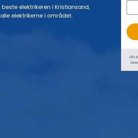
 beste elektrikeren i Kristiansand,
o
alle elektrikerne i området.
Din k
fore