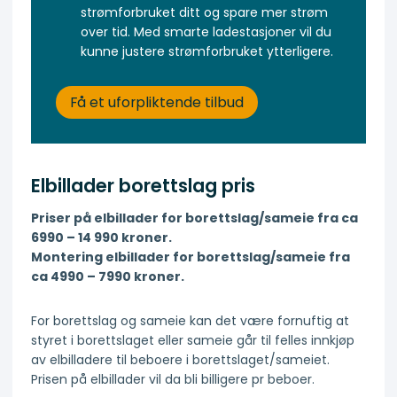
strømforbruket ditt og spare mer strøm
over tid. Med smarte ladestasjoner vil du
kunne justere strømforbruket ytterligere.
Få et uforpliktende tilbud
Elbillader borettslag pris
Priser på elbillader for borettslag/sameie fra ca
6990 – 14 990 kroner.
Montering elbillader for borettslag/sameie fra
ca 4990 – 7990 kroner.
For borettslag og sameie kan det være fornuftig at
styret i borettslaget eller sameie går til felles innkjøp
av elbilladere til beboere i borettslaget/sameiet.
Prisen på elbillader vil da bli billigere pr beboer.