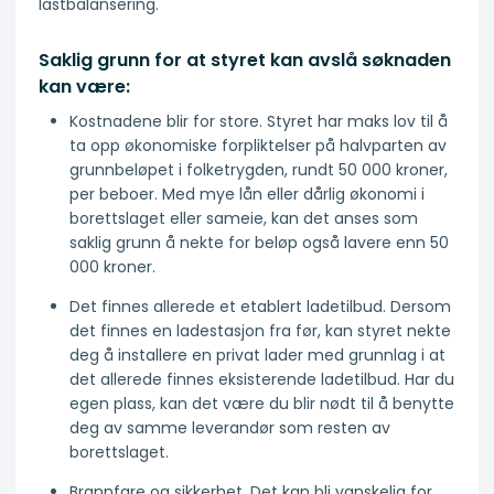
lastbalansering.
Saklig grunn for at styret kan avslå søknaden
kan være:
Kostnadene blir for store. Styret har maks lov til å
ta opp økonomiske forpliktelser på halvparten av
grunnbeløpet i folketrygden, rundt 50 000 kroner,
per beboer. Med mye lån eller dårlig økonomi i
borettslaget eller sameie, kan det anses som
saklig grunn å nekte for beløp også lavere enn 50
000 kroner.
Det finnes allerede et etablert ladetilbud. Dersom
det finnes en ladestasjon fra før, kan styret nekte
deg å installere en privat lader med grunnlag i at
det allerede finnes eksisterende ladetilbud. Har du
egen plass, kan det være du blir nødt til å benytte
deg av samme leverandør som resten av
borettslaget.
Brannfare og sikkerhet. Det kan bli vanskelig for