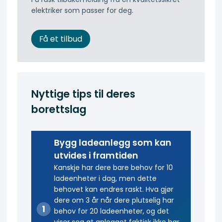
elektriker som passer for deg.
Få et tilbud
Nyttige tips til deres
borettslag
Bygg ladeanlegg som kan
utvides i framtiden
Kanskje har dere bare behov for 10
ladeenheter i dag, men dette
behovet kan endres raskt. Hva gjør
dere om 3 år når dere plutselig har
behov for 20 ladeenheter, og det
viser seg at anlegget faktisk ikke har