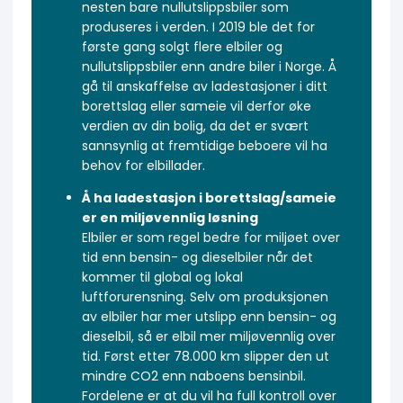
nesten bare nullutslippsbiler som
produseres i verden. I 2019 ble det for
første gang solgt flere elbiler og
nullutslippsbiler enn andre biler i Norge. Å
gå til anskaffelse av ladestasjoner i ditt
borettslag eller sameie vil derfor øke
verdien av din bolig, da det er svært
sannsynlig at fremtidige beboere vil ha
behov for elbillader.
Å ha ladestasjon i borettslag/sameie
er en miljøvennlig løsning
Elbiler er som regel bedre for miljøet over
tid enn bensin- og dieselbiler når det
kommer til global og lokal
luftforurensning. Selv om produksjonen
av elbiler har mer utslipp enn bensin- og
dieselbil, så er elbil mer miljøvennlig over
tid. Først etter 78.000 km slipper den ut
mindre CO2 enn naboens bensinbil.
Fordelene er at du vil ha full kontroll over