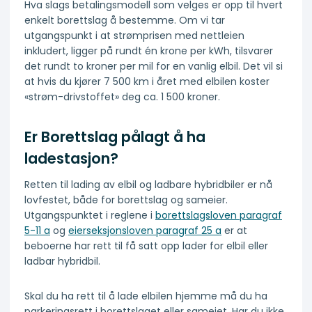
Hva slags betalingsmodell som velges er opp til hvert
enkelt borettslag å bestemme. Om vi tar
utgangspunkt i at strømprisen med nettleien
inkludert, ligger på rundt én krone per kWh, tilsvarer
det rundt to kroner per mil for en vanlig elbil. Det vil si
at hvis du kjører 7 500 km i året med elbilen koster
«strøm-drivstoffet» deg ca. 1 500 kroner.
Er Borettslag pålagt å ha
ladestasjon?
Retten til lading av elbil og ladbare hybridbiler er nå
lovfestet, både for borettslag og sameier.
Utgangspunktet i reglene i
borettslagsloven paragraf
5-11 a
og
eierseksjonsloven paragraf 25 a
er at
beboerne har rett til få satt opp lader for elbil eller
ladbar hybridbil.
Skal du ha rett til å lade elbilen hjemme må du ha
parkeringsrett i borettslaget eller sameiet. Har du ikke