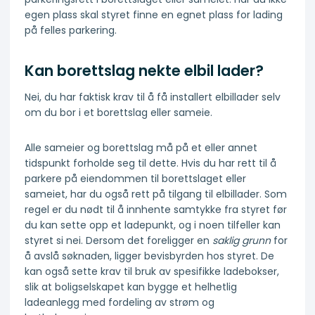
egen plass skal styret finne en egnet plass for lading
på felles parkering.
Kan borettslag nekte elbil lader?
Nei, du har faktisk krav til å få installert elbillader selv
om du bor i et borettslag eller sameie.
Alle sameier og borettslag må på et eller annet
tidspunkt forholde seg til dette. Hvis du har rett til å
parkere på eiendommen til borettslaget eller
sameiet, har du også rett på tilgang til elbillader. Som
regel er du nødt til å innhente samtykke fra styret før
du kan sette opp et ladepunkt, og i noen tilfeller kan
styret si nei. Dersom det foreligger en
saklig grunn
for
å avslå søknaden, ligger bevisbyrden hos styret. De
kan også sette krav til bruk av spesifikke ladebokser,
slik at boligselskapet kan bygge et helhetlig
ladeanlegg med fordeling av strøm og