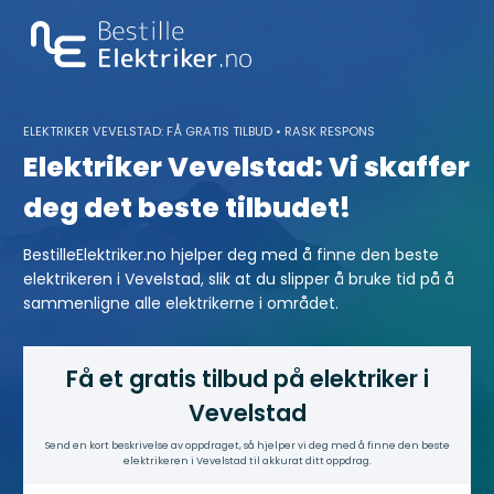
Skip
to
content
ELEKTRIKER VEVELSTAD: FÅ GRATIS TILBUD • RASK RESPONS
Elektriker Vevelstad: Vi skaffer
deg det beste tilbudet!
BestilleElektriker.no hjelper deg med å finne den beste
elektrikeren i Vevelstad, slik at du slipper å bruke tid på å
sammenligne alle elektrikerne i området.
Få et gratis tilbud på elektriker i
Vevelstad
Send en kort beskrivelse av oppdraget, så hjelper vi deg med å finne den beste
elektrikeren i Vevelstad til akkurat ditt oppdrag.