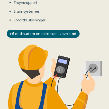
Tilsynsrapport
Brannsystemer
Smarthusløsninger
Få et tilbud fra en elektriker i Vevelstad