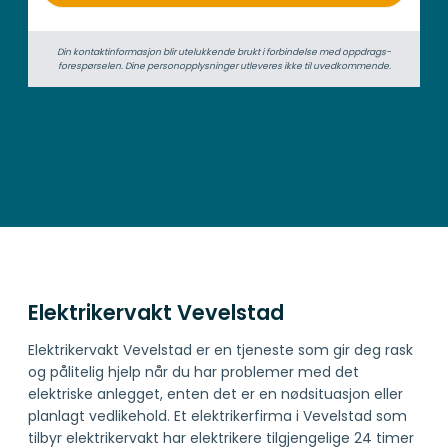
Din kontaktinformasjon blir utelukkende brukt i forbindelse med oppdrags­
forespørselen. Dine person­­opplysninger utleveres ikke til uvedkommende.
Elektrikervakt Vevelstad
Elektrikervakt Vevelstad er en tjeneste som gir deg rask
og pålitelig hjelp når du har problemer med det
elektriske anlegget, enten det er en nødsituasjon eller
planlagt vedlikehold. Et elektrikerfirma i Vevelstad som
tilbyr elektrikervakt har elektrikere tilgjengelige 24 timer