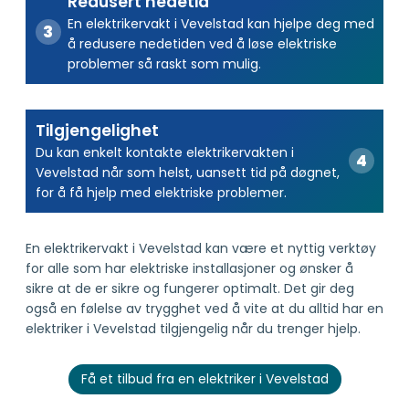
Redusert nedetid
En elektrikervakt i Vevelstad kan hjelpe deg med
å redusere nedetiden ved å løse elektriske
problemer så raskt som mulig.
Tilgjengelighet
Du kan enkelt kontakte elektrikervakten i
Vevelstad når som helst, uansett tid på døgnet,
for å få hjelp med elektriske problemer.
En elektrikervakt i Vevelstad kan være et nyttig verktøy
for alle som har elektriske installasjoner og ønsker å
sikre at de er sikre og fungerer optimalt. Det gir deg
også en følelse av trygghet ved å vite at du alltid har en
elektriker i Vevelstad tilgjengelig når du trenger hjelp.
Få et tilbud fra en elektriker i Vevelstad