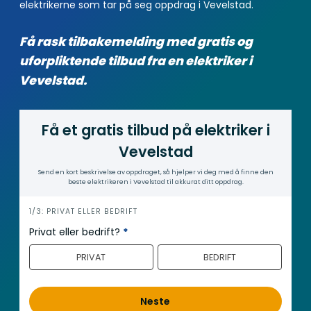
elektrikerne som tar på seg oppdrag i Vevelstad.
Få rask tilbakemelding med gratis og
uforpliktende tilbud fra en elektriker i
Vevelstad.
Få et gratis tilbud på elektriker i
Vevelstad
Send en kort beskrivelse av oppdraget, så hjelper vi deg med å finne den
beste elektrikeren i Vevelstad til akkurat ditt oppdrag.
i
1/3: PRIVAT ELLER BEDRIFT
n
Privat eller bedrift?
*
n
PRIVAT
BEDRIFT
h
o
l
Neste
d