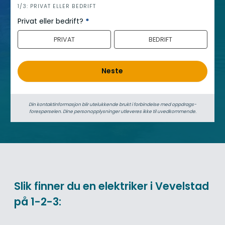
h
1/3: PRIVAT ELLER BEDRIFT
e
Privat eller bedrift?
*
r
PRIVAT
BEDRIFT
o
Neste
Din kontaktinformasjon blir utelukkende brukt i forbindelse med oppdrags­
forespørselen. Dine person­­opplysninger utleveres ikke til uvedkommende.
Slik finner du en elektriker i Vevelstad
på 1-2-3: