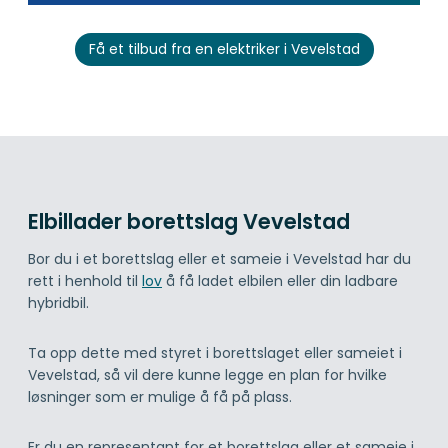
Få et tilbud fra en elektriker i Vevelstad
Elbillader borettslag Vevelstad
Bor du i et borettslag eller et sameie i Vevelstad har du
rett i henhold til
lov
å få ladet elbilen eller din ladbare
hybridbil.
Ta opp dette med styret i borettslaget eller sameiet i
Vevelstad, så vil dere kunne legge en plan for hvilke
løsninger som er mulige å få på plass.
Er du en representant for et borettslag eller et sameie i