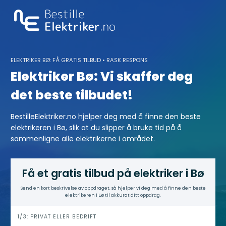
Skip
to
content
ELEKTRIKER BØ: FÅ GRATIS TILBUD • RASK RESPONS
Elektriker Bø: Vi skaffer deg
det beste tilbudet!
BestilleElektriker.no hjelper deg med å finne den beste
elektrikeren i Bø, slik at du slipper å bruke tid på å
sammenligne alle elektrikerne i området.
Få et gratis tilbud på elektriker i Bø
Send en kort beskrivelse av oppdraget, så hjelper vi deg med å finne den beste
elektrikeren i Bø til akkurat ditt oppdrag.
h
1/3: PRIVAT ELLER BEDRIFT