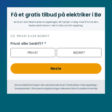
Få et gratis tilbud på elektriker i Bø
Send en kort beskrivelse av oppdraget, så hjelper vi deg med å finne den
beste elektrikeren i Bø til akkurat ditt oppdrag.
i
1/3: PRIVAT ELLER BEDRIFT
n
Privat eller bedrift?
*
n
PRIVAT
BEDRIFT
h
o
l
Neste
d
Din kontaktinformasjon blir utelukkende brukt i forbindelse med oppdrags­
forespørselen. Dine person­­opplysninger utleveres ikke til uvedkommende.