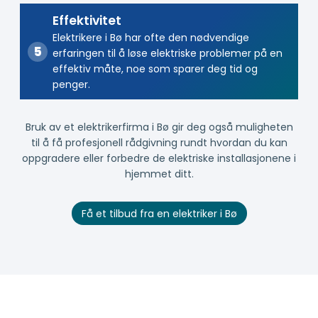
Effektivitet
Elektrikere i Bø har ofte den nødvendige
erfaringen til å løse elektriske problemer på en
effektiv måte, noe som sparer deg tid og
penger.
Bruk av et elektrikerfirma i Bø gir deg også muligheten
til å få profesjonell rådgivning rundt hvordan du kan
oppgradere eller forbedre de elektriske installasjonene i
hjemmet ditt.
Få et tilbud fra en elektriker i Bø