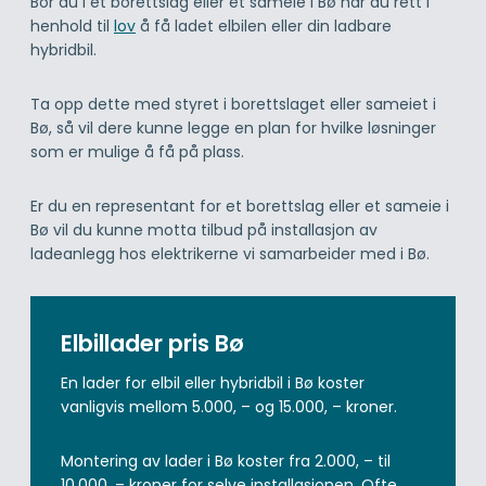
Bor du i et borettslag eller et sameie i Bø har du rett i
henhold til
lov
å få ladet elbilen eller din ladbare
hybridbil.
Ta opp dette med styret i borettslaget eller sameiet i
Bø, så vil dere kunne legge en plan for hvilke løsninger
som er mulige å få på plass.
Er du en representant for et borettslag eller et sameie i
Bø vil du kunne motta tilbud på installasjon av
ladeanlegg hos elektrikerne vi samarbeider med i Bø.
Elbillader pris Bø
En lader for elbil eller hybridbil i Bø koster
vanligvis mellom 5.000, – og 15.000, – kroner.
Montering av lader i Bø koster fra 2.000, – til
10.000, – kroner for selve installasjonen. Ofte