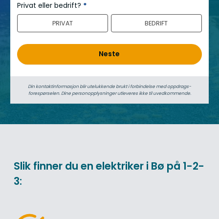
e
Privat eller bedrift?
*
r
PRIVAT
BEDRIFT
o
Neste
Din kontaktinformasjon blir utelukkende brukt i forbindelse med oppdrags­
forespørselen. Dine person­­opplysninger utleveres ikke til uvedkommende.
Slik finner du en elektriker i Bø på 1-2-
3: