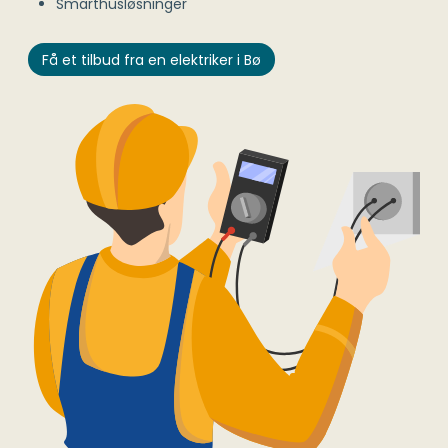
Smarthusløsninger
Få et tilbud fra en elektriker i Bø