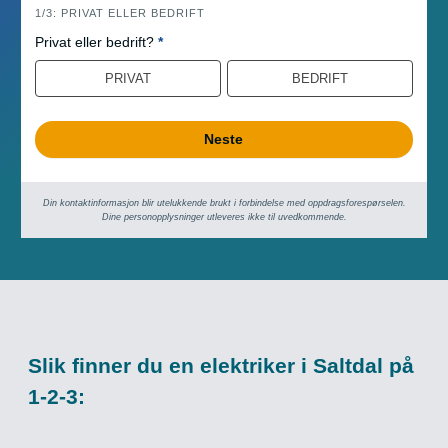
h
1/3: PRIVAT ELLER BEDRIFT
e
Privat eller bedrift?
*
r
PRIVAT
BEDRIFT
o
Neste
Din kontaktinformasjon blir utelukkende brukt i forbindelse med oppdrags­forespørselen.
Dine person­­opplysninger utleveres ikke til uvedkommende.
Slik finner du en elektriker i Saltdal på
1-2-3: