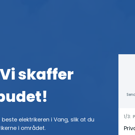
Vi skaffer
lbudet!
Send
h
1/3:
 beste elektrikeren i Vang, slik at du
e
rikerne i området.
Priv
r