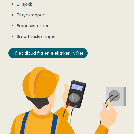
El-sjekk
Tilsynsrapport
Brannsystemer
Smarthusløsninger
Få et tilbud fra en elektriker i Våler