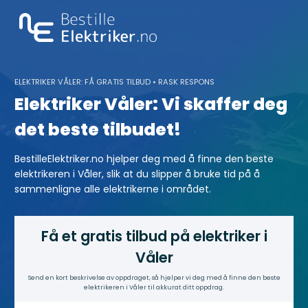
Skip
to
content
ELEKTRIKER VÅLER: FÅ GRATIS TILBUD • RASK RESPONS
Elektriker Våler: Vi skaffer deg
det beste tilbudet!
BestilleElektriker.no hjelper deg med å finne den beste
elektrikeren i Våler, slik at du slipper å bruke tid på å
sammenligne alle elektrikerne i området.
Få et gratis tilbud på elektriker i
Våler
Send en kort beskrivelse av oppdraget, så hjelper vi deg med å finne den beste
elektrikeren i Våler til akkurat ditt oppdrag.