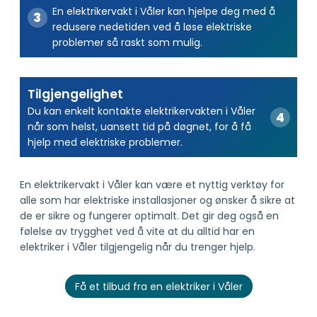
En elektrikervakt i Våler kan hjelpe deg med å
redusere nedetiden ved å løse elektriske
problemer så raskt som mulig.
Tilgjengelighet
Du kan enkelt kontakte elektrikervakten i Våler
når som helst, uansett tid på døgnet, for å få
hjelp med elektriske problemer.
En elektrikervakt i Våler kan være et nyttig verktøy for
alle som har elektriske installasjoner og ønsker å sikre at
de er sikre og fungerer optimalt. Det gir deg også en
følelse av trygghet ved å vite at du alltid har en
elektriker i Våler tilgjengelig når du trenger hjelp.
Få et tilbud fra en elektriker i Våler