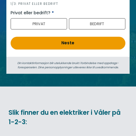
h
1/3: PRIVAT ELLER BEDRIFT
e
Privat eller bedrift?
*
r
PRIVAT
BEDRIFT
o
Neste
Din kontaktinformasjon blir utelukkende brukt i forbindelse med oppdrags­
forespørselen. Dine person­­opplysninger utleveres ikke til uvedkommende.
Slik finner du en elektriker i Våler på
1-2-3: