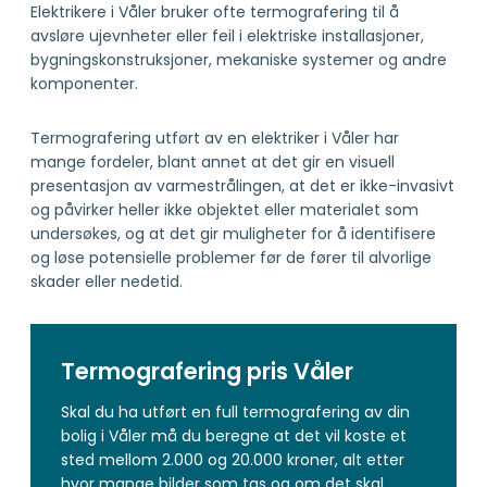
Elektrikere i Våler bruker ofte termografering til å
avsløre ujevnheter eller feil i elektriske installasjoner,
bygningskonstruksjoner, mekaniske systemer og andre
komponenter.
Termografering utført av en elektriker i Våler har
mange fordeler, blant annet at det gir en visuell
presentasjon av varmestrålingen, at det er ikke-invasivt
og påvirker heller ikke objektet eller materialet som
undersøkes, og at det gir muligheter for å identifisere
og løse potensielle problemer før de fører til alvorlige
skader eller nedetid.
Termografering pris Våler
Skal du ha utført en full termografering av din
bolig i Våler må du beregne at det vil koste et
sted mellom 2.000 og 20.000 kroner, alt etter
hvor mange bilder som tas og om det skal