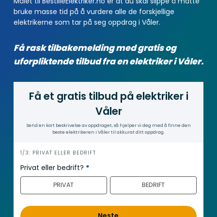
Målet til BestilleElektriker.no er at du skal slippe å måtte
bruke masse tid på å vurdere alle de forskjellige
elektrikerne som tar på seg oppdrag i Våler.
Få rask tilbakemelding med gratis og
uforpliktende tilbud fra en elektriker i Våler.
Få et gratis tilbud på elektriker i
Våler
Send en kort beskrivelse av oppdraget, så hjelper vi deg med å finne den
beste elektrikeren i Våler til akkurat ditt oppdrag.
i
1/3: PRIVAT ELLER BEDRIFT
n
Privat eller bedrift?
*
n
PRIVAT
BEDRIFT
h
o
l
Neste