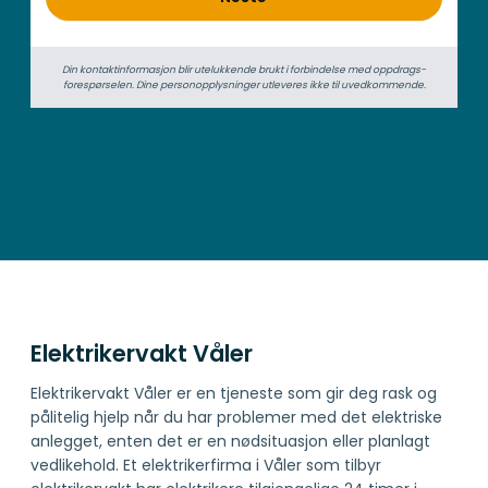
d
Din kontaktinformasjon blir utelukkende brukt i forbindelse med oppdrags­
forespørselen. Dine person­­opplysninger utleveres ikke til uvedkommende.
Elektrikervakt Våler
Elektrikervakt Våler er en tjeneste som gir deg rask og
pålitelig hjelp når du har problemer med det elektriske
anlegget, enten det er en nødsituasjon eller planlagt
vedlikehold. Et elektrikerfirma i Våler som tilbyr