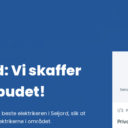
d: Vi skaffer
lbudet!
Send
h
1/3:
beste elektrikeren i Seljord, slik at
e
ektrikerne i området.
Priv
r