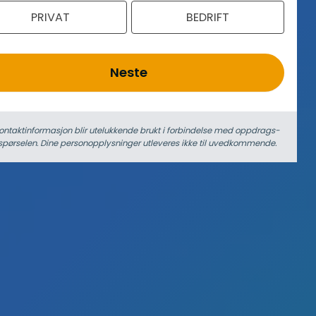
PRIVAT
BEDRIFT
Neste
ontaktinformasjon blir utelukkende brukt i forbindelse med oppdrags­
spørselen. Dine person­­opplysninger utleveres ikke til uvedkommende.