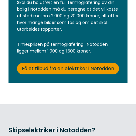
Skal du ha utført en full termografering av din
bolig i Notodden må du beregne at det vil koste
et sted mellom 2.000 og 20.000 kroner, alt etter
hvor mange bilder som tas og om det skal
utarbeides rapporter.
Timesprisen på termografering i Notodden
ligger mellom 1.000 og 1.500 kroner.
Få et tilbud fra en elektriker i Notodden
Skipselektriker i Notodden?