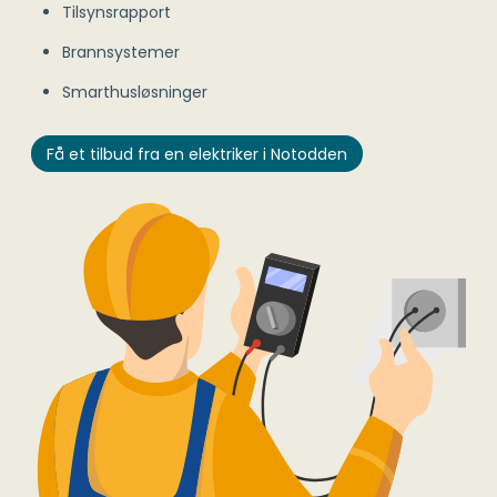
Tilsynsrapport
Brannsystemer
Smarthusløsninger
Få et tilbud fra en elektriker i Notodden