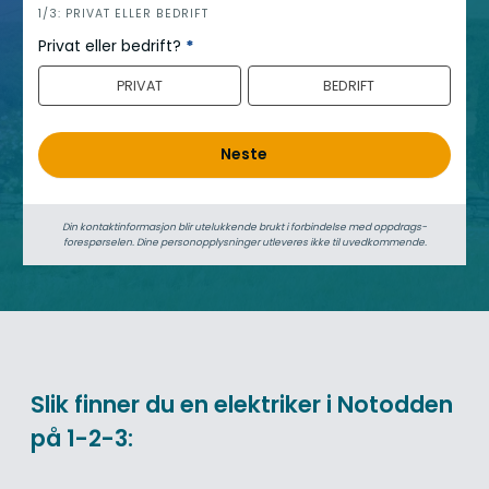
h
1/3: PRIVAT ELLER BEDRIFT
e
Privat eller bedrift?
*
r
PRIVAT
BEDRIFT
o
Neste
Din kontaktinformasjon blir utelukkende brukt i forbindelse med oppdrags­
forespørselen. Dine person­­opplysninger utleveres ikke til uvedkommende.
Slik finner du en elektriker i Notodden
på 1-2-3: