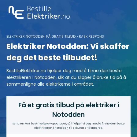
Skip
to
content
ELEKTRIKER NOTODDEN: FÅ GRATIS TILBUD • RASK RESPONS
Elektriker Notodden: Vi skaffer
deg det beste tilbudet!
BestilleElektriker.no hjelper deg med å finne den beste
elektrikeren i Notodden, slik at du slipper å bruke tid på å
sammenligne alle elektrikerne i området.
Få et gratis tilbud på elektriker i
Notodden
Send en kort beskrivelse av oppdraget, så hjelper vi deg med å finne den beste
elektrikeren i Notodden til akkurat ditt oppdrag.