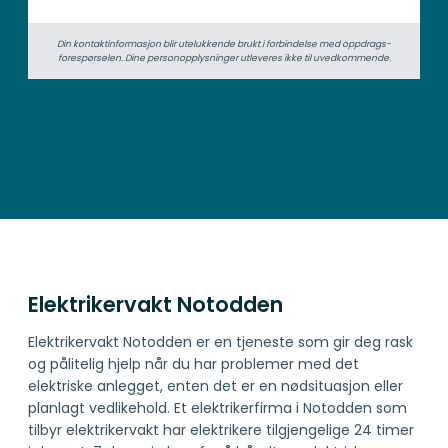
Din kontaktinformasjon blir utelukkende brukt i forbindelse med oppdrags­
forespørselen. Dine person­­opplysninger utleveres ikke til uvedkommende.
Elektrikervakt Notodden
Elektrikervakt Notodden er en tjeneste som gir deg rask
og pålitelig hjelp når du har problemer med det
elektriske anlegget, enten det er en nødsituasjon eller
planlagt vedlikehold. Et elektrikerfirma i Notodden som
tilbyr elektrikervakt har elektrikere tilgjengelige 24 timer