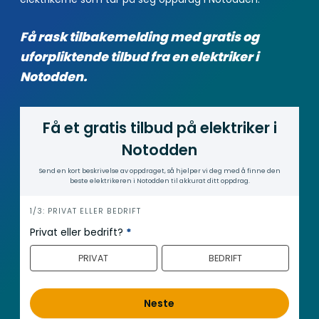
Få rask tilbakemelding med gratis og
uforpliktende tilbud fra en elektriker i
Notodden.
Få et gratis tilbud på elektriker i
Notodden
Send en kort beskrivelse av oppdraget, så hjelper vi deg med å finne den
beste elektrikeren i Notodden til akkurat ditt oppdrag.
i
1/3: PRIVAT ELLER BEDRIFT
n
Privat eller bedrift?
*
n
PRIVAT
BEDRIFT
h
o
l
Neste
d