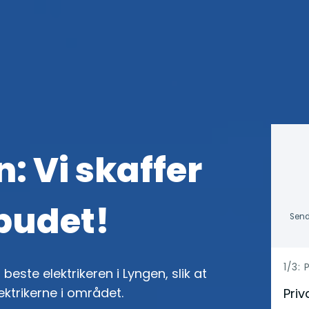
: Vi skaffer
lbudet!
Send
h
1/3:
beste elektrikeren i Lyngen, slik at
e
ektrikerne i området.
Priv
r