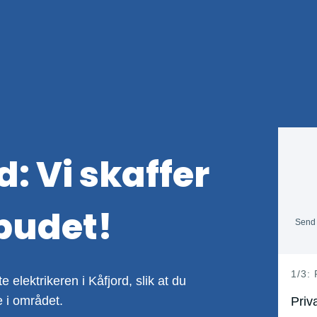
d: Vi skaffer
lbudet!
Send 
h
1/3:
 elektrikeren i Kåfjord, slik at du
e
e i området.
Priva
r