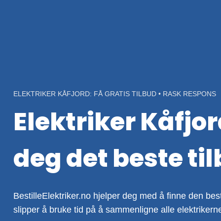
Skip
to
content
ELEKTRIKER KÅFJORD: FÅ GRATIS TILBUD • RASK RESPONS
Elektriker Kåfjor
deg det beste ti
BestilleElektriker.no hjelper deg med å finne den beste
slipper å bruke tid på å sammenligne alle elektrikern