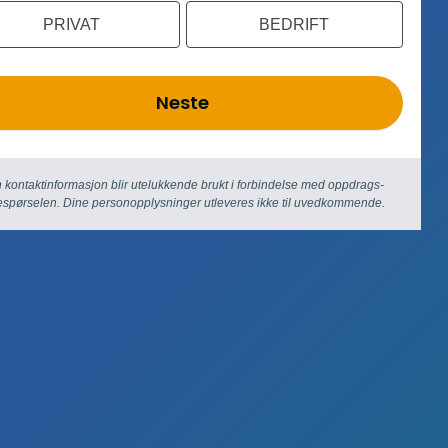
PRIVAT
BEDRIFT
Neste
 kontaktinformasjon blir utelukkende brukt i forbindelse med oppdrags­
espørselen. Dine person­­opplysninger utleveres ikke til uvedkommende.