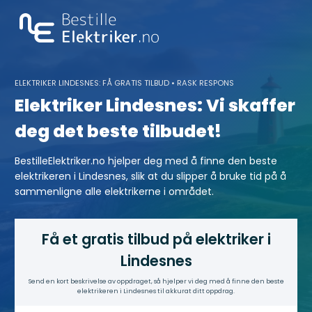
Skip
to
content
ELEKTRIKER LINDESNES: FÅ GRATIS TILBUD • RASK RESPONS
Elektriker Lindesnes: Vi skaffer
deg det beste tilbudet!
BestilleElektriker.no hjelper deg med å finne den beste
elektrikeren i Lindesnes, slik at du slipper å bruke tid på å
sammenligne alle elektrikerne i området.
Få et gratis tilbud på elektriker i
Lindesnes
Send en kort beskrivelse av oppdraget, så hjelper vi deg med å finne den beste
elektrikeren i Lindesnes til akkurat ditt oppdrag.