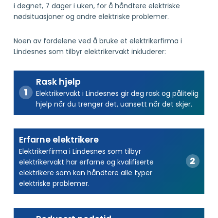
i døgnet, 7 dager i uken, for å håndtere elektriske
nødsituasjoner og andre elektriske problemer.
Noen av fordelene ved å bruke et elektrikerfirma i
Lindesnes som tilbyr elektrikervakt inkluderer:
Rask hjelp
Elektrikervakt i Lindesnes gir deg rask og pålitelig
hjelp når du trenger det, uansett når det skjer.
Erfarne elektrikere
Elektrikerfirma i Lindesnes som tilbyr
elektrikervakt har erfarne og kvalifiserte
elektrikere som kan håndtere alle typer
elektriske problemer.