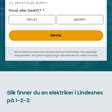
h
1/3: PRIVAT ELLER BEDRIFT
e
Privat eller bedrift?
*
r
PRIVAT
BEDRIFT
o
Neste
Din kontaktinformasjon blir utelukkende brukt i forbindelse med oppdrags­
forespørselen. Dine person­­opplysninger utleveres ikke til uvedkommende.
Slik finner du en elektriker i Lindesnes
på 1-2-3: