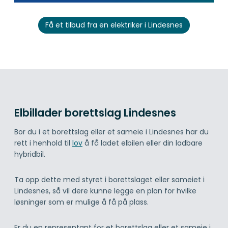
Få et tilbud fra en elektriker i Lindesnes
Elbillader borettslag Lindesnes
Bor du i et borettslag eller et sameie i Lindesnes har du
rett i henhold til
lov
å få ladet elbilen eller din ladbare
hybridbil.
Ta opp dette med styret i borettslaget eller sameiet i
Lindesnes, så vil dere kunne legge en plan for hvilke
løsninger som er mulige å få på plass.
Er du en representant for et borettslag eller et sameie i