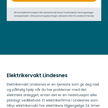
Din kontaktinformasjon blir utelukkende brukt i forbindelse med oppdrags­
forespørselen. Dine person­­opplysninger utleveres ikke til uvedkommende.
Elektrikervakt Lindesnes
Elektrikervakt Lindesnes er en tjeneste som gir deg rask
og pålitelig hjelp når du har problemer med det
elektriske anlegget, enten det er en nødsituasjon eller
planlagt vedlikehold. Et elektrikerfirma i Lindesnes som
tilbyr elektrikervakt har elektrikere tilgjengelige 24 timer