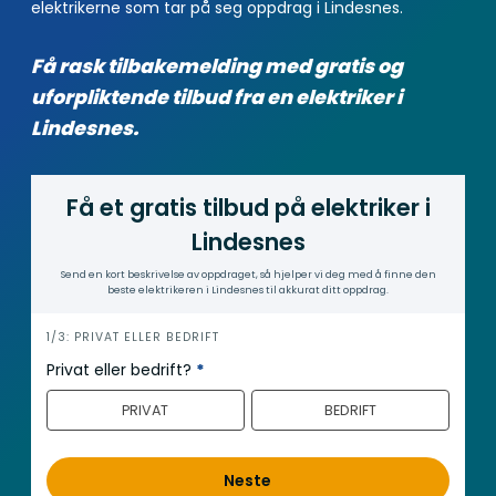
elektrikerne som tar på seg oppdrag i Lindesnes.
Få rask tilbakemelding med gratis og
uforpliktende tilbud fra en elektriker i
Lindesnes.
Få et gratis tilbud på elektriker i
Lindesnes
Send en kort beskrivelse av oppdraget, så hjelper vi deg med å finne den
beste elektrikeren i Lindesnes til akkurat ditt oppdrag.
i
1/3: PRIVAT ELLER BEDRIFT
n
Privat eller bedrift?
*
n
PRIVAT
BEDRIFT
h
o
l
Neste
d