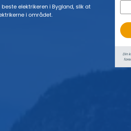
beste elektrikeren i Bygland, slik at
o
ektrikerne i området.
Din k
fore