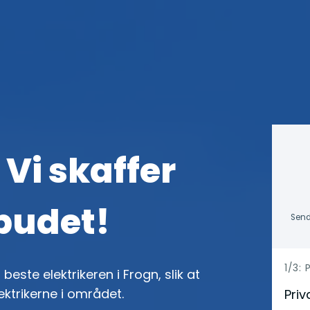
 Vi skaffer
lbudet!
Send
h
1/3:
beste elektrikeren i Frogn, slik at
e
ektrikerne i området.
Priv
r