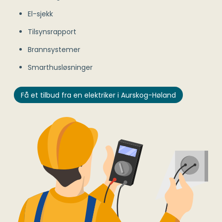
El-sjekk
Tilsynsrapport
Brannsystemer
Smarthusløsninger
Få et tilbud fra en elektriker i Aurskog-Høland