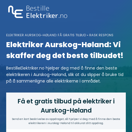
Skip
to
content
ELEKTRIKER AURSKOG-HØLAND: FÅ GRATIS TILBUD • RASK RESPONS
Elektriker Aurskog-Høland: Vi
skaffer deg det beste tilbudet!
BestilleElektriker.no hjelper deg med å finne den beste
elektrikeren i Aurskog-Høland, slik at du slipper å bruke tid
på å sammenligne alle elektrikerne i området.
Få et gratis tilbud på elektriker i
Aurskog-Høland
Send en kort beskrivelse av oppdraget, så hjelper vi deg med å finne den beste
elektrikeren i Aurskog-Høland til akkurat ditt oppdrag.