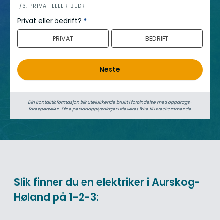
h
1/3: PRIVAT ELLER BEDRIFT
e
Privat eller bedrift?
*
r
PRIVAT
BEDRIFT
o
Neste
Din kontaktinformasjon blir utelukkende brukt i forbindelse med oppdrags­
forespørselen. Dine person­­opplysninger utleveres ikke til uvedkommende.
Slik finner du en elektriker i Aurskog-
Høland på 1-2-3: