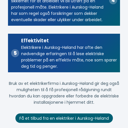
sikkerhet for at arbeidet vil bli utført på en
profesjonell måte. Elektrikere i Aurskog-Høland
har som regel også forsikringer som dekker
eventuelle skader eller ulykker under arbeidet.
Effektivitet
Elektrikere i Aurskog-Høland har ofte den
nødvendige erfaringen til å løse elektriske
problemer på en effektiv måte, noe som sparer
deg tid og penger.
Bruk av et elektrikerfirma i Aurskog-Høland gir deg også
muligheten til å få profesjonell rådgivning rundt
hvordan du kan oppgradere eller forbedre de elektriske
installasjonene i hjemmet ditt.
Få et tilbud fra en elektriker i Aurskog-Høland