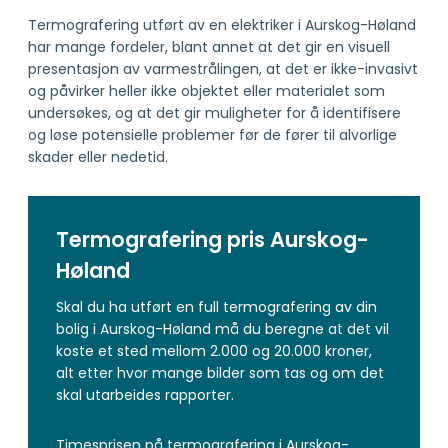
Termografering utført av en elektriker i Aurskog-Høland
har mange fordeler, blant annet at det gir en visuell
presentasjon av varmestrålingen, at det er ikke-invasivt
og påvirker heller ikke objektet eller materialet som
undersøkes, og at det gir muligheter for å identifisere
og løse potensielle problemer før de fører til alvorlige
skader eller nedetid.
Termografering pris Aurskog-
Høland
Skal du ha utført en full termografering av din
bolig i Aurskog-Høland må du beregne at det vil
koste et sted mellom 2.000 og 20.000 kroner,
alt etter hvor mange bilder som tas og om det
skal utarbeides rapporter.
Timesprisen på termografering i Aurskog-