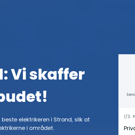
: Vi skaffer
lbudet!
Send
h
1/3:
beste elektrikeren i Strand, slik at
e
ektrikerne i området.
Priv
r