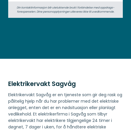
Din kontaktinformasjon blir utelukkende brukt i forbindelse med oppdrags­
forespørselen. Dine person­­opplysninger utleveres ikke til uvedkommende.
Elektrikervakt Sagvåg
Elektrikervakt Sagvåg er en tjeneste som gir deg rask og
pålitelig hjelp når du har problemer med det elektriske
anlegget, enten det er en nødsituasjon eller planlagt
vedlikehold. Et elektrikerfirma i Sagvåg som tilbyr
elektrikervakt har elektrikere tilgjengelige 24 timer i
døgnet, 7 dager i uken, for å håndtere elektriske