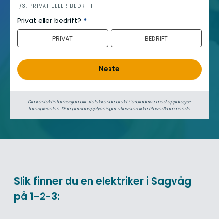
h
1/3: PRIVAT ELLER BEDRIFT
e
Privat eller bedrift?
*
r
PRIVAT
BEDRIFT
o
Neste
Din kontaktinformasjon blir utelukkende brukt i forbindelse med oppdrags­
forespørselen. Dine person­­opplysninger utleveres ikke til uvedkommende.
Slik finner du en elektriker i Sagvåg
på 1-2-3: