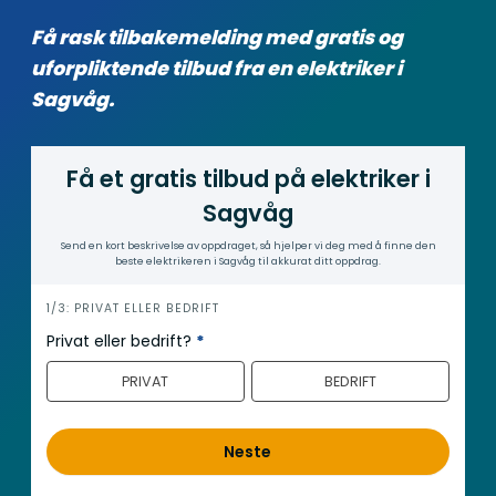
Få rask tilbakemelding med gratis og
uforpliktende tilbud fra en elektriker i
Sagvåg.
Få et gratis tilbud på elektriker i
Sagvåg
Send en kort beskrivelse av oppdraget, så hjelper vi deg med å finne den
beste elektrikeren i Sagvåg til akkurat ditt oppdrag.
i
1/3: PRIVAT ELLER BEDRIFT
n
Privat eller bedrift?
*
n
PRIVAT
BEDRIFT
h
o
l
Neste
d