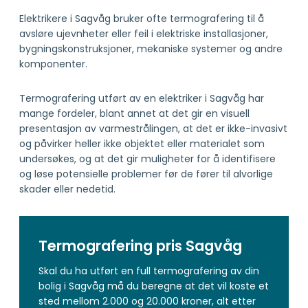
Elektrikere i Sagvåg bruker ofte termografering til å
avsløre ujevnheter eller feil i elektriske installasjoner,
bygningskonstruksjoner, mekaniske systemer og andre
komponenter.
Termografering utført av en elektriker i Sagvåg har
mange fordeler, blant annet at det gir en visuell
presentasjon av varmestrålingen, at det er ikke-invasivt
og påvirker heller ikke objektet eller materialet som
undersøkes, og at det gir muligheter for å identifisere
og løse potensielle problemer før de fører til alvorlige
skader eller nedetid.
Termografering pris Sagvåg
Skal du ha utført en full termografering av din
bolig i Sagvåg må du beregne at det vil koste et
sted mellom 2.000 og 20.000 kroner, alt etter