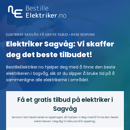
Skip
to
content
ELEKTRIKER SAGVÅG: FÅ GRATIS TILBUD • RASK RESPONS
Elektriker Sagvåg: Vi skaffer
deg det beste tilbudet!
BestilleElektriker.no hjelper deg med å finne den beste
elektrikeren i Sagvåg, slik at du slipper å bruke tid på å
sammenligne alle elektrikerne i området.
Få et gratis tilbud på elektriker i
Sagvåg
Send en kort beskrivelse av oppdraget, så hjelper vi deg med å finne den beste
elektrikeren i Sagvåg til akkurat ditt oppdrag.