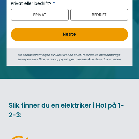
e
Privat eller bedrift?
*
r
PRIVAT
BEDRIFT
o
Neste
Din kontaktinformasjon blir utelukkende brukt i forbindelse med oppdrags­
forespørselen. Dine person­­opplysninger utleveres ikke til uvedkommende.
Slik finner du en elektriker i Hol på 1-
2-3: