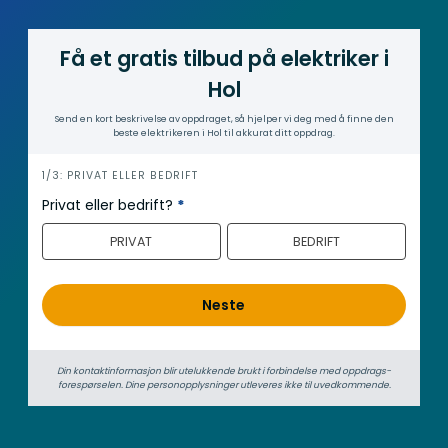
Få et gratis tilbud på elektriker i
Hol
Send en kort beskrivelse av oppdraget, så hjelper vi deg med å finne den
beste elektrikeren i Hol til akkurat ditt oppdrag.
i
1/3: PRIVAT ELLER BEDRIFT
n
Privat eller bedrift?
*
n
PRIVAT
BEDRIFT
h
o
l
Neste
d
Din kontaktinformasjon blir utelukkende brukt i forbindelse med oppdrags­
forespørselen. Dine person­­opplysninger utleveres ikke til uvedkommende.