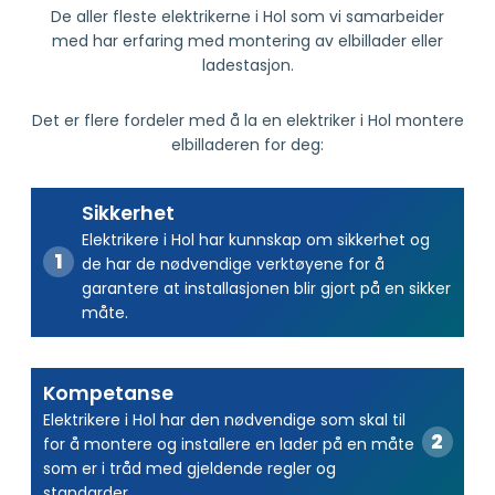
De aller fleste elektrikerne i Hol som vi samarbeider
med har erfaring med montering av elbillader eller
ladestasjon.
Det er flere fordeler med å la en elektriker i Hol montere
elbilladeren for deg:
Sikkerhet
Elektrikere i Hol har kunnskap om sikkerhet og
de har de nødvendige verktøyene for å
garantere at installasjonen blir gjort på en sikker
måte.
Kompetanse
Elektrikere i Hol har den nødvendige som skal til
for å montere og installere en lader på en måte
som er i tråd med gjeldende regler og
standarder.