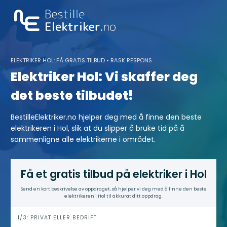
Skip
to
content
ELEKTRIKER HOL: FÅ GRATIS TILBUD • RASK RESPONS
Elektriker Hol: Vi skaffer deg
det beste tilbudet!
BestilleElektriker.no hjelper deg med å finne den beste
elektrikeren i Hol, slik at du slipper å bruke tid på å
sammenligne alle elektrikerne i området.
Få et gratis tilbud på elektriker i Hol
Send en kort beskrivelse av oppdraget, så hjelper vi deg med å finne den beste
elektrikeren i Hol til akkurat ditt oppdrag.
h
1/3: PRIVAT ELLER BEDRIFT