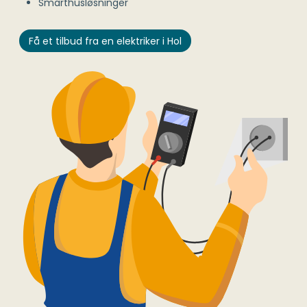
Smarthusløsninger
Få et tilbud fra en elektriker i Hol