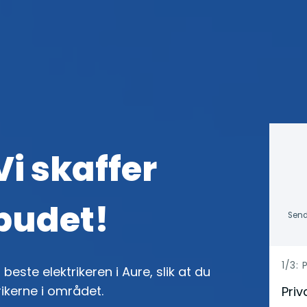
Vi skaffer
lbudet!
Send
h
1/3:
beste elektrikeren i Aure, slik at du
e
rikerne i området.
Priv
r